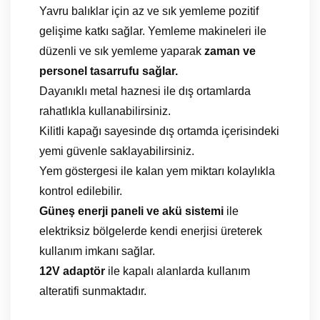
a
Yavru balıklar için az ve sık yemleme pozitif
k
gelişime katkı sağlar. Yemleme makineleri ile
i
düzenli ve sık yemleme yaparak
zaman ve
n
personel tasarrufu sağlar.
e
Dayanıklı metal haznesi ile dış ortamlarda
s
rahatlıkla kullanabilirsiniz.
i
Kilitli kapağı sayesinde dış ortamda içerisindeki
a
yemi güvenle saklayabilirsiniz.
d
Yem göstergesi ile kalan yem miktarı kolaylıkla
e
kontrol edilebilir.
t
Güneş enerji paneli ve akü sistemi
ile
elektriksiz bölgelerde kendi enerjisi üreterek
kullanım imkanı sağlar.
12V adaptör
ile kapalı alanlarda kullanım
alteratifi sunmaktadır.