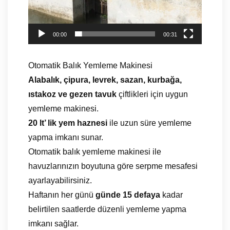
i
t
l
ı
i
c
00:00
00:31
B
ı
a
Otomatik Balık Yemleme Makinesi
l
Alabalık, çipura, levrek, sazan, kurbağa,
ı
ıstakoz ve gezen tavuk
çiftlikleri için uygun
k
yemleme makinesi.
Y
20 lt’ lik yem haznesi
ile uzun süre yemleme
e
yapma imkanı sunar.
m
Otomatik balık yemleme makinesi ile
l
havuzlarınızın boyutuna göre serpme mesafesi
e
ayarlayabilirsiniz.
m
Haftanın her günü
günde 15 defaya
kadar
e
belirtilen saatlerde düzenli yemleme yapma
M
imkanı sağlar.