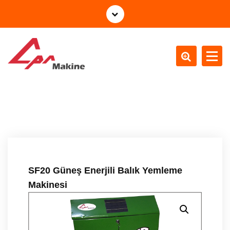
İ
ç
e
r
i
ğ
Otomatik Yemleme Sistemleri
e
g
e
ç
SF20 Güneş Enerjili Balık Yemleme
Makinesi